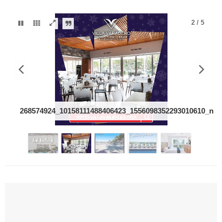
2
/
5
268574924_10158111488406423_1556098352293010610_n