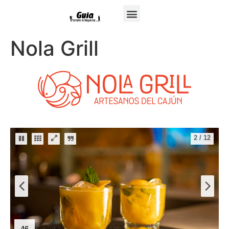
Nola Grill
2
/
12