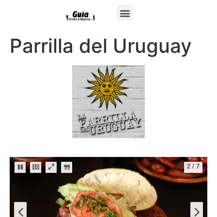
Parrilla del Uruguay
2
/
7